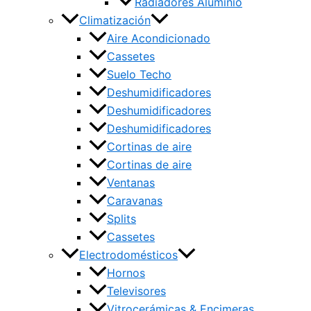
Radiadores Aluminio
Climatización
Aire Acondicionado
Cassetes
Suelo Techo
Deshumidificadores
Deshumidificadores
Deshumidificadores
Cortinas de aire
Cortinas de aire
Ventanas
Caravanas
Splits
Cassetes
Electrodomésticos
Hornos
Televisores
Vitrocerámicas & Encimeras