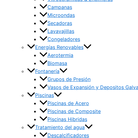
Campanas
Microondas
Secadoras
Lavavajillas
Congeladores
Energías Renovables
Aerotermia
Biomasa
Fontanería
Grupos de Presión
Vasos de Expansión y Depositos Galv
Piscinas
Piscinas de Acero
Piscinas de Composite
Piscinas Hibridas
Tratamiento del agua
Descalcificadores