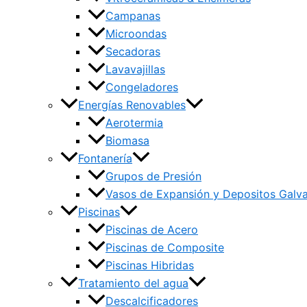
Campanas
Microondas
Secadoras
Lavavajillas
Congeladores
Energías Renovables
Aerotermia
Biomasa
Fontanería
Grupos de Presión
Vasos de Expansión y Depositos Galv
Piscinas
Piscinas de Acero
Piscinas de Composite
Piscinas Hibridas
Tratamiento del agua
Descalcificadores