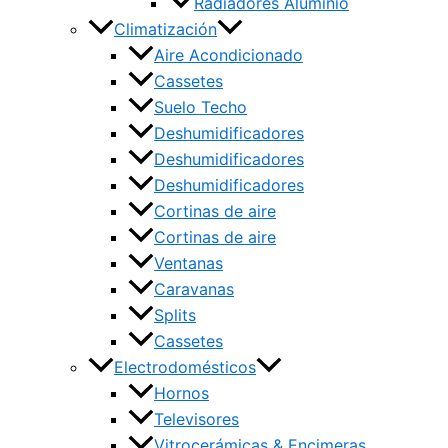
Radiadores Aluminio
Climatización
Aire Acondicionado
Cassetes
Suelo Techo
Deshumidificadores
Deshumidificadores
Deshumidificadores
Cortinas de aire
Cortinas de aire
Ventanas
Caravanas
Splits
Cassetes
Electrodomésticos
Hornos
Televisores
Vitrocerámicas & Encimeras