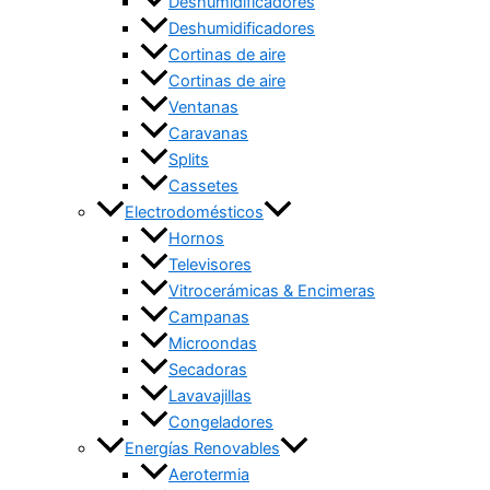
Deshumidificadores
Deshumidificadores
Cortinas de aire
Cortinas de aire
Ventanas
Caravanas
Splits
Cassetes
Electrodomésticos
Hornos
Televisores
Vitrocerámicas & Encimeras
Campanas
Microondas
Secadoras
Lavavajillas
Congeladores
Energías Renovables
Aerotermia