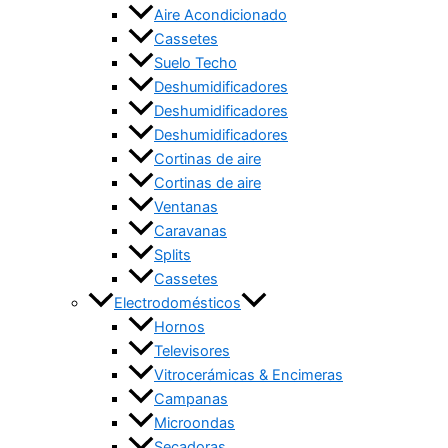
Aire Acondicionado
Cassetes
Suelo Techo
Deshumidificadores
Deshumidificadores
Deshumidificadores
Cortinas de aire
Cortinas de aire
Ventanas
Caravanas
Splits
Cassetes
Electrodomésticos
Hornos
Televisores
Vitrocerámicas & Encimeras
Campanas
Microondas
Secadoras