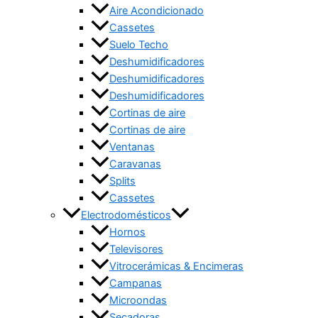
Aire Acondicionado
Cassetes
Suelo Techo
Deshumidificadores
Deshumidificadores
Deshumidificadores
Cortinas de aire
Cortinas de aire
Ventanas
Caravanas
Splits
Cassetes
Electrodomésticos
Hornos
Televisores
Vitrocerámicas & Encimeras
Campanas
Microondas
Secadoras