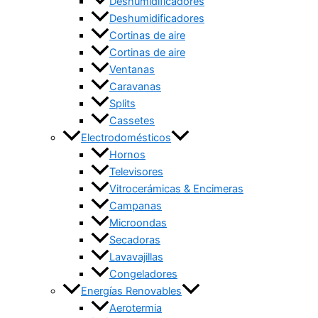
Deshumidificadores
Deshumidificadores
Cortinas de aire
Cortinas de aire
Ventanas
Caravanas
Splits
Cassetes
Electrodomésticos
Hornos
Televisores
Vitrocerámicas & Encimeras
Campanas
Microondas
Secadoras
Lavavajillas
Congeladores
Energías Renovables
Aerotermia