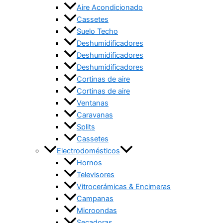
Aire Acondicionado
Cassetes
Suelo Techo
Deshumidificadores
Deshumidificadores
Deshumidificadores
Cortinas de aire
Cortinas de aire
Ventanas
Caravanas
Splits
Cassetes
Electrodomésticos
Hornos
Televisores
Vitrocerámicas & Encimeras
Campanas
Microondas
Secadoras