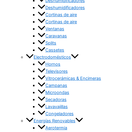
Deshumidificadores
Deshumidificadores
Cortinas de aire
Cortinas de aire
Ventanas
Caravanas
Splits
Cassetes
Electrodomésticos
Hornos
Televisores
Vitrocerámicas & Encimeras
Campanas
Microondas
Secadoras
Lavavajillas
Congeladores
Energías Renovables
Aerotermia