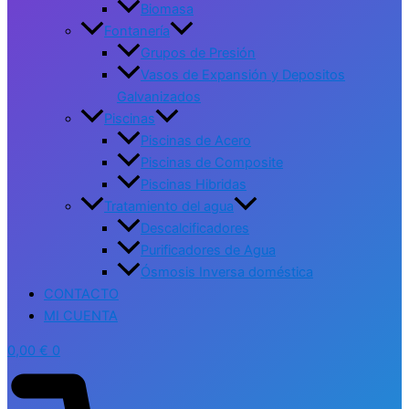
Biomasa
Fontanería
Grupos de Presión
Vasos de Expansión y Depositos
Galvanizados
Piscinas
Piscinas de Acero
Piscinas de Composite
Piscinas Hibridas
Tratamiento del agua
Descalcificadores
Purificadores de Agua
Ósmosis Inversa doméstica
CONTACTO
MI CUENTA
0,00
€
0