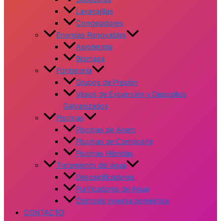
Lavavajillas
Congeladores
Energías Renovables
Aerotermia
Biomasa
Fontanería
Grupos de Presión
Vasos de Expansión y Depositos
Galvanizados
Piscinas
Piscinas de Acero
Piscinas de Composite
Piscinas Hibridas
Tratamiento del agua
Descalcificadores
Purificadores de Agua
Ósmosis Inversa doméstica
CONTACTO