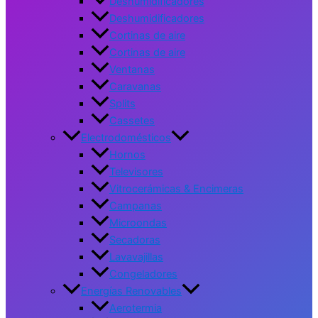
Deshumidificadores
Deshumidificadores
Cortinas de aire
Cortinas de aire
Ventanas
Caravanas
Splits
Cassetes
Electrodomésticos
Hornos
Televisores
Vitrocerámicas & Encimeras
Campanas
Microondas
Secadoras
Lavavajillas
Congeladores
Energías Renovables
Aerotermia