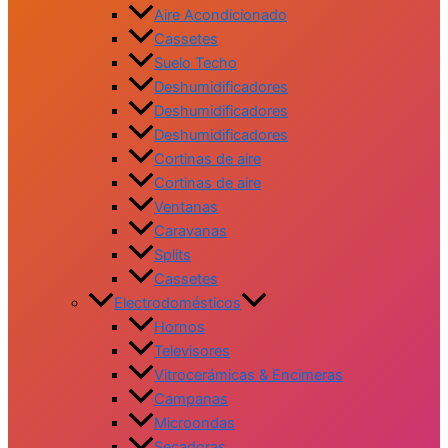
Aire Acondicionado
Cassetes
Suelo Techo
Deshumidificadores
Deshumidificadores
Deshumidificadores
Cortinas de aire
Cortinas de aire
Ventanas
Caravanas
Splits
Cassetes
Electrodomésticos
Hornos
Televisores
Vitrocerámicas & Encimeras
Campanas
Microondas
Secadoras