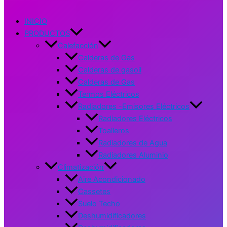
INICIO
PRODUCTOS
Calefacción
Calderas de Gas
Calderas de gasoil
Calderas de Gas
Termos Eléctricos
Radiadores -Emisores Eléctricos
Radiadores Eléctricos
Toalleros
Radiadores de Agua
Radiadores Aluminio
Climatización
Aire Acondicionado
Cassetes
Suelo Techo
Deshumidificadores