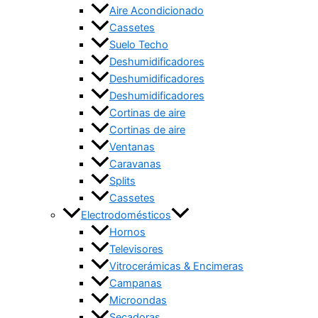
Aire Acondicionado
Cassetes
Suelo Techo
Deshumidificadores
Deshumidificadores
Deshumidificadores
Cortinas de aire
Cortinas de aire
Ventanas
Caravanas
Splits
Cassetes
Electrodomésticos
Hornos
Televisores
Vitrocerámicas & Encimeras
Campanas
Microondas
Secadoras