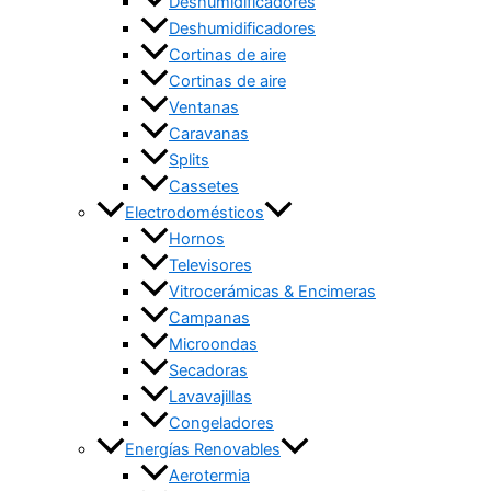
Deshumidificadores
Deshumidificadores
Cortinas de aire
Cortinas de aire
Ventanas
Caravanas
Splits
Cassetes
Electrodomésticos
Hornos
Televisores
Vitrocerámicas & Encimeras
Campanas
Microondas
Secadoras
Lavavajillas
Congeladores
Energías Renovables
Aerotermia