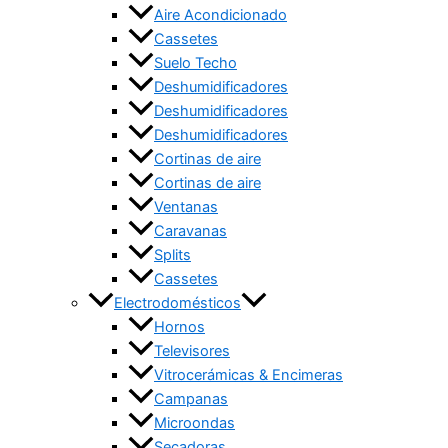
Aire Acondicionado
Cassetes
Suelo Techo
Deshumidificadores
Deshumidificadores
Deshumidificadores
Cortinas de aire
Cortinas de aire
Ventanas
Caravanas
Splits
Cassetes
Electrodomésticos
Hornos
Televisores
Vitrocerámicas & Encimeras
Campanas
Microondas
Secadoras