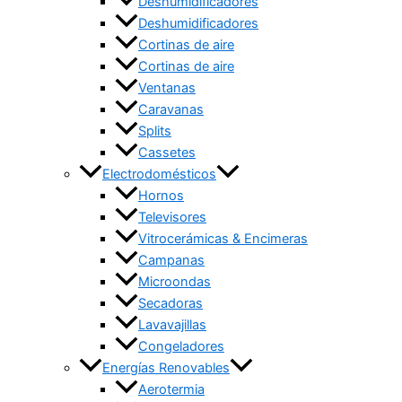
Deshumidificadores
Deshumidificadores
Cortinas de aire
Cortinas de aire
Ventanas
Caravanas
Splits
Cassetes
Electrodomésticos
Hornos
Televisores
Vitrocerámicas & Encimeras
Campanas
Microondas
Secadoras
Lavavajillas
Congeladores
Energías Renovables
Aerotermia