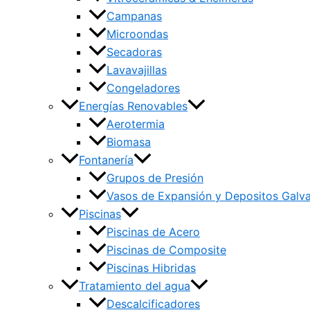
Campanas
Microondas
Secadoras
Lavavajillas
Congeladores
Energías Renovables
Aerotermia
Biomasa
Fontanería
Grupos de Presión
Vasos de Expansión y Depositos Galv
Piscinas
Piscinas de Acero
Piscinas de Composite
Piscinas Hibridas
Tratamiento del agua
Descalcificadores