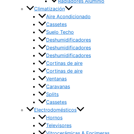
Radiadores Aluminio
Climatización
Aire Acondicionado
Cassetes
Suelo Techo
Deshumidificadores
Deshumidificadores
Deshumidificadores
Cortinas de aire
Cortinas de aire
Ventanas
Caravanas
Splits
Cassetes
Electrodomésticos
Hornos
Televisores
Vitrocerámicas & Encimeras