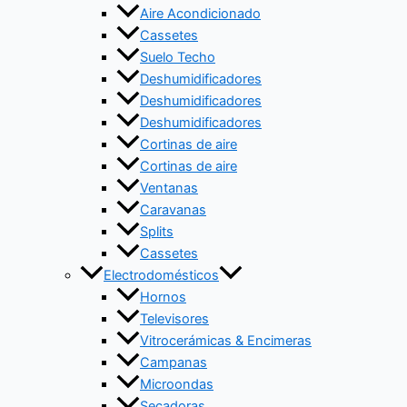
Aire Acondicionado
Cassetes
Suelo Techo
Deshumidificadores
Deshumidificadores
Deshumidificadores
Cortinas de aire
Cortinas de aire
Ventanas
Caravanas
Splits
Cassetes
Electrodomésticos
Hornos
Televisores
Vitrocerámicas & Encimeras
Campanas
Microondas
Secadoras