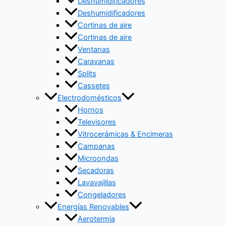
Deshumidificadores
Deshumidificadores
Cortinas de aire
Cortinas de aire
Ventanas
Caravanas
Splits
Cassetes
Electrodomésticos
Hornos
Televisores
Vitrocerámicas & Encimeras
Campanas
Microondas
Secadoras
Lavavajillas
Congeladores
Energías Renovables
Aerotermia